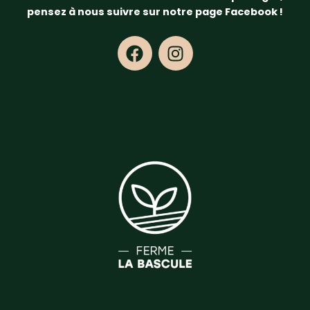
pensez à nous suivre sur notre page Facebook !
F
I
a
n
c
s
e
t
b
a
o
g
o
r
k
a
m